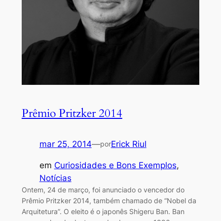
Prêmio Pritzker 2014
mar 25, 2014
—
Erick Riul
por
em
Curiosidades e Bons Exemplos
, 
Notícias
Ontem, 24 de março, foi anunciado o vencedor do
Prêmio Pritzker 2014, também chamado de “Nobel da
Arquitetura”. O eleito é o japonês Shigeru Ban. Ban