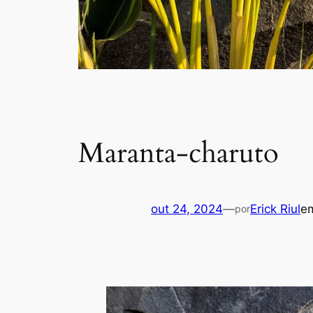
Maranta-charuto
out 24, 2024
—
Erick Riul
e
por