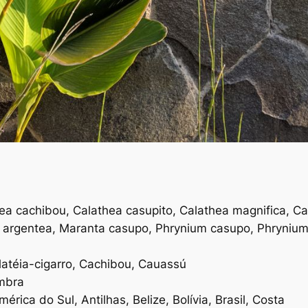
hea cachibou, Calathea casupito, Calathea magnifica, C
 argentea, Maranta casupo, Phrynium casupo, Phrynium 
atéia-cigarro, Cachibou, Cauassú
mbra
érica do Sul, Antilhas, Belize, Bolívia, Brasil, Costa