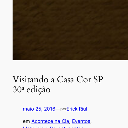
Visitando a Casa Cor SP
30ª edição
maio 25, 2016
—
Erick Riul
por
em
Acontece na Cia
, 
Eventos
, 