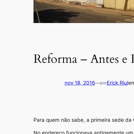
Reforma – Antes e 
nov 18, 2016
—
Erick Riul
e
por
Para quem não sabe, a primeira sede da C
No endereço funcionava antigamente um t