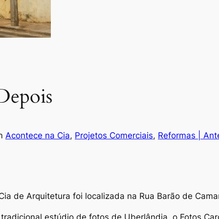
Depois
m
Acontece na Cia
, 
Projetos Comerciais
, 
Reformas | Ant
ia de Arquitetura foi localizada na Rua Barão de Camarg
radicional estúdio de fotos de Uberlândia, o Fotos Car