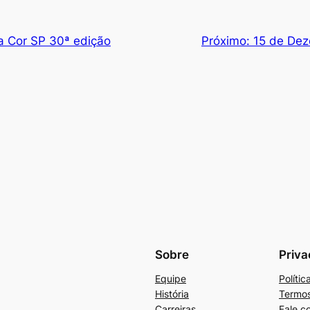
a Cor SP 30ª edição
Próximo:
15 de Dez
Sobre
Priva
Equipe
Políti
História
Termos
Carreiras
Fale c