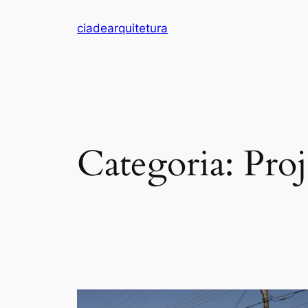
Pular
ciadearquitetura
para
o
conteúdo
Categoria:
Proj