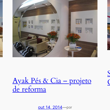
Ayak Pés & Cia – projeto
de reforma
out 14, 2014
—
por