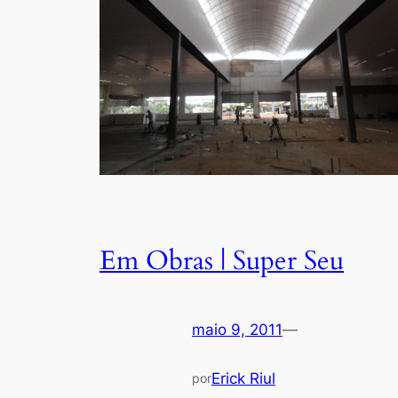
Em Obras | Super Seu
maio 9, 2011
—
Erick Riul
por