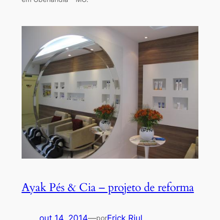
Ayak Pés & Cia – projeto de reforma
out 14, 2014
—
Erick Riul
por