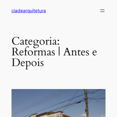
Pular
ciadearquitetura
para
o
conteúdo
Categoria:
Reformas | Antes e
Depois